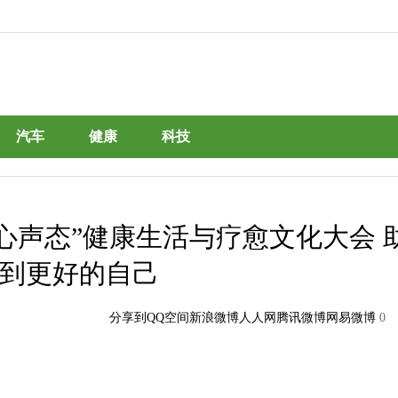
汽车
健康
科技
“心声态”健康生活与疗愈文化大会 
到更好的自己
分享到
QQ空间
新浪微博
人人网
腾讯微博
网易微博
0