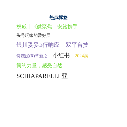
热点标签
权威丨《微聚焦
安踏携手
头号玩家的爱好展
银川妥妥E行响应
双平台技
小红书
2024润
诗婉妮(R)革新之
简约力量，感受自然
SCHIAPARELLI 亚