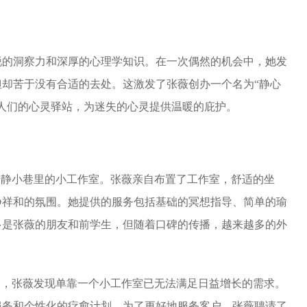
锐的洞察力和深厚的心理学知识。在一次偶然的机会中，她发
却苦于没有合适的去处。这激发了张薇创办一个名为“静心
人们的心灵驿站，为迷失的心灵提供温暖的庇护。
安静小巷里的小工作室。张薇亲自布置了工作室，舒适的坐
静祥和的氛围。她提供的服务包括基础的冥想指导、简单的瑜
多是张薇的朋友和前学生，但随着口碑的传播，越来越多的外
响，张薇发现单靠一个小工作室已无法满足日益增长的需求。
服务和个性化的疗愈计划。为了更好地服务客户，张薇聘请了