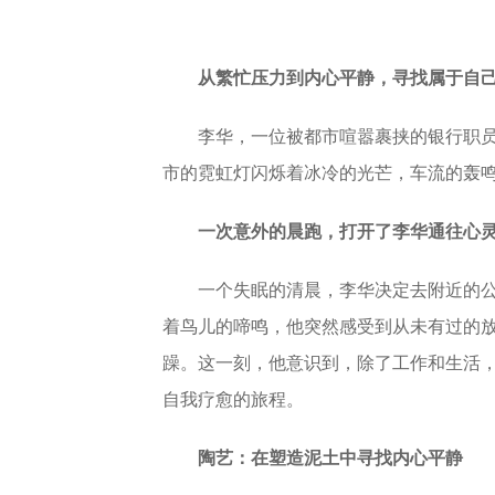
从繁忙压力到内心平静，寻找属于自
李华，一位被都市喧嚣裹挟的银行职
市的霓虹灯闪烁着冰冷的光芒，车流的轰
一次意外的晨跑，打开了李华通往心
一个失眠的清晨，李华决定去附近的
着鸟儿的啼鸣，他突然感受到从未有过的
躁。这一刻，他意识到，除了工作和生活
自我疗愈的旅程。
陶艺：在塑造泥土中寻找内心平静