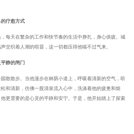
己的疗愈方式
员，每天在繁杂的工作和快节奏的生活中挣扎，身心俱疲。城
鸣声交织着人潮的喧嚣，这一切都压得他喘不过气来。
灵平静的闸门
公园散散步。当他漫步在林荫小道上，呼吸着清新的空气，听
放松和清新，仿佛一股清泉流入心中，
洗涤着
他的疲惫和烦
，他更需要的是心灵的平静和安宁。于是，他开始踏上了探索