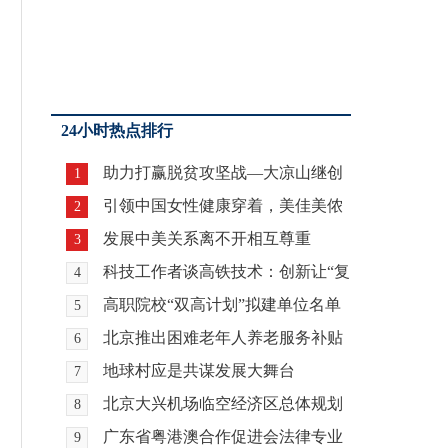
24小时热点排行
助力打赢脱贫攻坚战—大凉山继创
1
者学校举行开学典
引领中国女性健康穿着，美佳美侬
2
总经理宋佳林受邀
发展中美关系离不开相互尊重
3
科技工作者谈高铁技术：创新让“复
4
兴号”有了“中
高职院校“双高计划”拟建单位名单
5
公布
北京推出困难老年人养老服务补贴
6
75万余老人将受
地球村应是共谋发展大舞台
7
北京大兴机场临空经济区总体规划
8
获正式批复
广东省粤港澳合作促进会法律专业
9