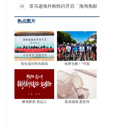
委员会在广州成立
亚马逊海外购快闪开启「海淘免邮
10
节」，上线全新顺
热点图片
淮安成功举办第四
有梦当燃！“中国
醉美黔韵 贵品入
星辰缱绻 爱意绵